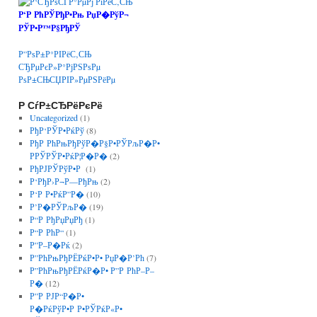
Р‘Р РћРЎРђР•Рњ РџР�РўР¬
РЎР•Р™Р§РђРЎ
Р”РѕР±Р°РІРёС‚СЊ
СЂРµРєР»Р°РјРЅРѕРµ
РѕР±СЊСЏРІР»РµРЅРёРµ
Р СѓР±СЂРёРєРё
Uncategorized
(1)
РђР‘РЎР•РќРў
(8)
РђР РћРњРђРўР�Р§Р•РЎРљР�Р•
Р­РЎРЎР•РќР¦Р�Р�
(2)
РђРЈРЎРўР•Р
(1)
Р‘РђР›Р¬Р—РђРњ
(2)
Р‘Р Р•РќР”Р�
(10)
Р’Р�РЎРљР�
(19)
Р“Р РђРџРџРђ
(1)
Р“Р РћР“
(1)
Р”Р–Р�Рќ
(2)
Р”РћРњРђРЁРќР•Р• РџР�Р’Рћ
(7)
Р”РћРњРђРЁРќР�Р• Р”Р РћР–Р–
Р�
(12)
Р”Р РЈР“Р�Р•
Р�РќРўР•Р Р•РЎРќР«Р•