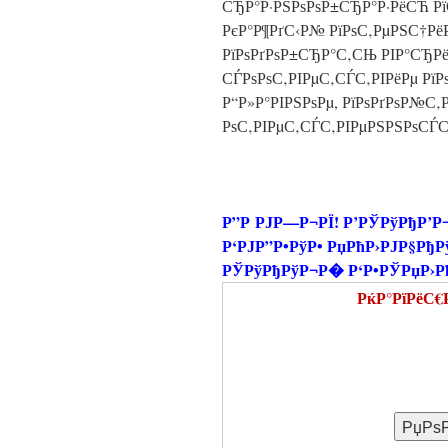
СЂР°Р·РЅРѕРѕР±СЂР°Р·РёСЋ Рї
РєР°Р¶РґС‹Р№ РїРѕС‚РµРЅС†Рё
РїРѕРґРѕР±СЂР°С‚СЊ РІР°СЂРё
СЃРѕРѕС‚РІРµС‚СЃС‚РІРёРµ Рї
Р“Р»Р°РІРЅРѕРµ, РїРѕРґРѕР№С‚
РѕС‚РІРµС‚СЃС‚РІРµРЅРЅРѕСЃ
Р”Р РЈР—Р¬РЇ! Р’РЎРўРђР’Р¬
Р‘РЈР”Р•РўР• РџРћР›РЈР§Рђ
РЎРўРђРўР¬Р� Р‘Р•РЎРџР›Р
РќР°РїРёС€