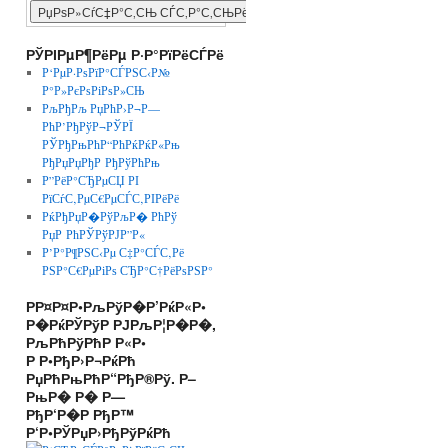
РЎРІРµР¶РёРµ Р·Р°РїРёСЃРё
Р‘РµР·РѕРїР°СЃРЅС‹Р№
Р°Р»РєРѕРіРѕР»СЊ
РљРђРљ РџРћР›Р¬Р—
РћР’РђРўР¬РЎРЇ
РЎРђРњРћР“РћРќРќР«Рњ
РђРџРџРђР РђРўРћРњ
Р”РёР°СЂРµСЏ РІ
РїСѓС‚РµС€РµСЃС‚РІРёРё
РќРђРџР�РўРљР� РћРў
РџР РћРЎРўРЈР”Р«
Р’Р°Р¶РЅС‹Рµ С‡Р°СЃС‚Рё
РЅР°С€РµРіРѕ СЂР°С†РёРѕРЅР°
Р­Р¤Р¤Р•РљРўР�Р’РќР«Р•
Р�РќРЎРўР РЈРљР¦Р�Р�,
РљРћРўРћР Р«Р•
Р Р•РђР›Р¬РќРћ
РџРћРњРћР“РђР®Рў. Р–
РњР� Р� Р—
РђР‘Р�Р РђР™
Р‘Р•РЎРџР›РђРўРќРћ