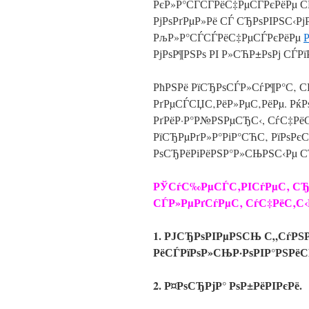
РєР»Р°СЃСЃРёС‡РµСЃРєРёРµ С
РјРѕРґРµР»Рё СЃ СЂРѕРІРЅС‹Рј
РљР»Р°СЃСЃРёС‡РµСЃРєРёРµ
РјРѕР¶РЅРѕ РІ Р»СЋР±РѕРј СЃРї
РћРЅРё РїСЂРѕСЃР»СѓР¶Р°С‚ СЃ
РґРµСЃСЏС‚РёР»РµС‚РёРµ. РќРѕ
РґРёР·Р°Р№РЅРµСЂС‹, СѓС‡РёС
РїСЂРµРґР»Р°РіР°СЋС‚ РїРѕРє
РѕСЂРёРіРёРЅР°Р»СЊРЅС‹Рµ 
РЎСѓС‰РµСЃС‚РІСѓРµС‚ СЂС
СЃР»РµРґСѓРµС‚ СѓС‡РёС‚С
1. РЈСЂРѕРІРµРЅСЊ С„СѓРЅР
РёСЃРїРѕР»СЊР·РѕРІР°РЅРёС
2. Р¤РѕСЂРјР° РѕР±РёРІРєРё.