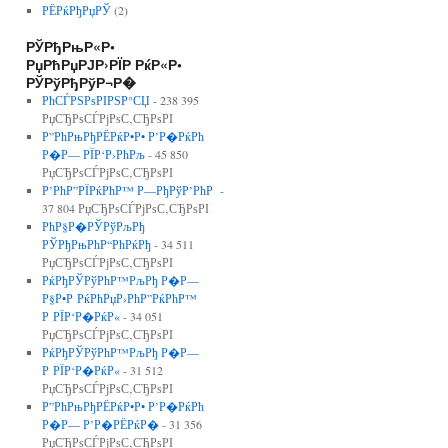
РЁРќРђРџРЎ
(2)
РЎРђРњР«Р•
РџРћРџРЈР›РЇР РќР«Р•
РЎРўРђРўР¬Р�
РћСЃРЅРѕРІРЅР°СЏ
- 238 395
РџСЂРѕСЃРјРѕС‚СЂРѕРІ
Р”РћРњРђРЁРќР•Р• Р’Р�РќРћ
Р�Р— РЇР‘Р›РћРљ
- 45 850
РџСЂРѕСЃРјРѕС‚СЂРѕРІ
Р’РћР”РЇРќРћР™ Р—РђРўР’РћР
-
37 804 РџСЂРѕСЃРјРѕС‚СЂРѕРІ
РћР§Р�РЎРўРљРђ
РЎРђРњРћР“РћРќРђ
- 34 511
РџСЂРѕСЃРјРѕС‚СЂРѕРІ
РќРђРЎРўРћР™РљРђ Р�Р—
Р§Р•Р РќРћРџР›РћР”РќРћР™
Р РЇР‘Р�РќР«
- 34 051
РџСЂРѕСЃРјРѕС‚СЂРѕРІ
РќРђРЎРўРћР™РљРђ Р�Р—
Р РЇР‘Р�РќР«
- 31 512
РџСЂРѕСЃРјРѕС‚СЂРѕРІ
Р”РћРњРђРЁРќР•Р• Р’Р�РќРћ
Р�Р— Р’Р�РЁРќР�
- 31 356
РџСЂРѕСЃРјРѕС‚СЂРѕРІ