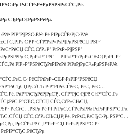
ІРЅС‹Рµ РѕСЃРѕР±РµРЅРЅРѕСЃС‚Рё.
Рµ СЂРµС€РµРЅРёРµ.
јС‹Р№ РІР°Р¶РЅС‹Р№ Рё РІРµСЃРѕРјС‹Р№
Р±СЃС‚РІРѕ СЂР°СЃРїРѕР»РѕР¶РµРЅРёСЏ РЅР°
РєС†РёСЏ СЃС‚СѓР»Р° РґРѕР»Р¶РЅР°
РµРЅРёРµ С‚РµР»Р° РёС… РІР»Р°РґРµР»СЊС†РµРІ, Р°
СЃС‚Рё РїР»Р°РЅРёСЂРѕРІРєРё РїРѕРјРµС‰РµРЅРёР№.
°СЃС‚РѕС‚С‹ РёСЃРїРѕР»СЊР·РѕРІР°РЅРёСЏ
 РЅР°РїСЂСЏРјСѓСЋ Р·Р°РІРёСЃРёС‚ РѕС‚ РёС…
С‚Рё. РќР°РїСЂРёРјРµСЂ, СЃР°РјС‹РјРё С‡Р°СЃС‚Рѕ
 СЃС‡РёС‚Р°СЋС‚СЃСЏ СЃС‚СѓР»СЊСЏ,
РЅР° РєСѓС…РЅРµ Рё РІ РґРµС‚СЃРєРѕР№ РєРѕРјРЅР°С‚Рµ.
СЋС‚СЃСЏ СЃС‚СѓР»СЊСЏРјРё, РєРѕС‚РѕСЂС‹Рµ РЅР°С…
С‚Рµ, РµСЃР»Рё С‚Р°РєР°СЏ РєРѕРјРЅР°С‚Р°
 РєРІР°СЂС‚РёСЂРµ.