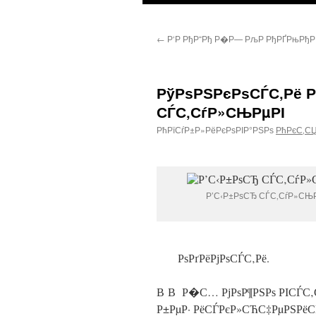
←
Р‘Р РђР“Рђ Р�Р— РљР РђРҐРњРђР
РўРѕРЅРєРѕСЃС‚Рё Р
СЃС‚СѓР»СЊРµРІ
РћРїСѓР±Р»РёРєРѕРІР°РЅРѕ
РћРєС‚С
Р’С‹Р±РѕСЂ СЃС‚СѓР»СЊ
РѕРґРёРјРѕСЃС‚Рё.
В В Р�С… РјРѕР¶РЅРѕ РІСЃС
Р±РµР· РёСЃРєР»СЋС‡РµРЅРёС