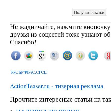
Не жадничайте, нажмите кнопочку
друзья из соцсетей тоже узнают о
Спасибо!
РќСЂР°РІРёС‚СЃСЏ
ActionTeaser.ru - тизерная реклама
Прочтите интересные статьи на та