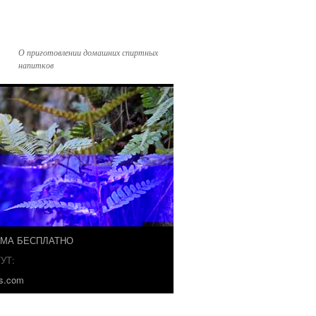
О приготовлении домашних спиртных
напитков
ЗМА БЕСПЛАТНО
УТ:
ks.com