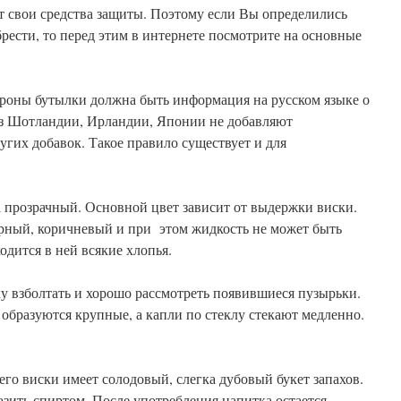
 свои средства защиты. Поэтому если Вы определились
рести, то перед этим в интернете посмотрите на основные
ороны бутылки должна быть информация на русском языке о
из Шотландии, Ирландии, Японии не добавляют
угих добавок. Такое правило существует и для
а прозрачный. Основной цвет зависит от выдержки виски.
арный, коричневый и при этом жидкость не может быть
ходится в ней всякие хлопья.
у взболтать и хорошо рассмотреть появившиеся пузырьки.
образуются крупные, а капли по стеклу стекают медленно.
его виски имеет солодовый, слегка дубовый букет запахов.
азить спиртом. После употребления напитка остается