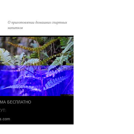
О приготовлении домашних спиртных
напитков
ЗМА БЕСПЛАТНО
УТ:
ks.com