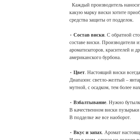
Каждый производитель наносит
какую марку виски хотите приоб
средства защиты от подделок.
٠ Состав виски
. С обратной ст
составе виски. Производители 
ароматизаторов, красителей и др
американского бурбона.
٠ Цвет
. Настоящий виски всегд
Диапазон: светло-желтый – янт
мутной, с осадком, тем более на
٠ Взбалтывание
. Нужно бутылк
В качественном виски пузырьки 
В подделке же все наоборот.
٠ Вкус и запах
. Аромат настоящ
И ни в коем случае не должен р