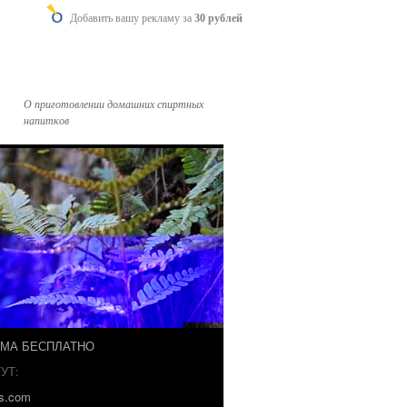
Добавить вашу рекламу за
30 рублей
О приготовлении домашних спиртных
напитков
ЗМА БЕСПЛАТНО
УТ:
ks.com