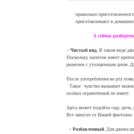
правильно
приготовленног
приготавливают в домашних
А сейчас разберемся, в 
٠ Чистый вид
. В таком виде д
Поскольку напиток имеет крепо
рюмочек с утолщенным дном. Дж
После употребления во рту появ
Такое чувство вызывает можжев
особых ограничений не имеет.
Здесь может подойти сыр, дичь, 
Все зависит от Вашей фантазии.
٠ Разбавленный
. Для джина ш