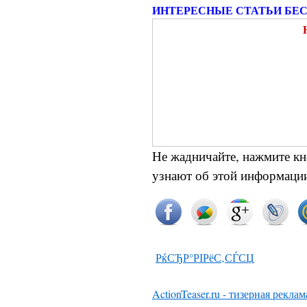
ИНТЕРЕСНЫЕ СТАТЬИ БЕ
Не жадничайте, нажмите кн
узнают об этой информации
РќСЂР°РІРёС‚СЃСЏ
ActionTeaser.ru - тизерная реклам