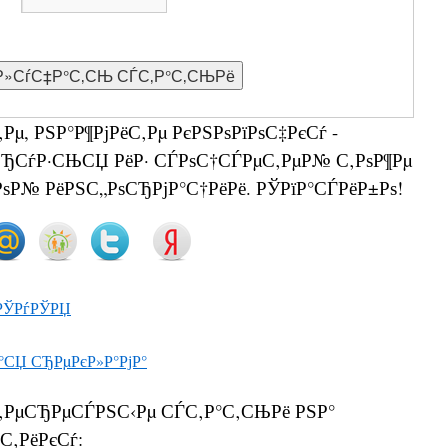
µ, РЅР°Р¶РјРёС‚Рµ РєРЅРѕРїРѕС‡РєСѓ -
СЂСѓР·СЊСЏ РёР· СЃРѕС†СЃРµС‚РµР№ С‚РѕР¶Рµ
РѕР№ РёРЅС„РѕСЂРјР°С†РёРё. РЎРїР°СЃРёР±Рѕ!
љРЎРѓРЎРЏ
ЅР°СЏ СЂРµРєР»Р°РјР°
‚РµСЂРµСЃРЅС‹Рµ СЃС‚Р°С‚СЊРё РЅР°
С‚РёРєСѓ: