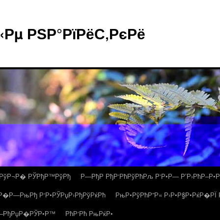
Рµ РЅР°РїРёС‚РєРё
ђРўР¬Р� РЎРђР™РўРђ
Р—РђР РђР‘РћРўРћРљ Р‘Р•Р— Р’Р›РћР–Р•Р
›Р�Р—РњРђ Р‘Р•РЎРџР›РђРўРќРћ
РњР•РўРћР”Р« Р›Р•Р§Р•РќР�РЇ
—РђРџР�РЎР•Р™
РћР‘Рћ РњРќР•