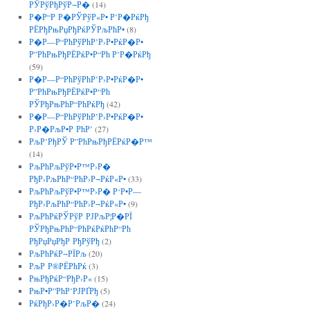
РЎРўРђРўР¬Р�
(14)
Р�Р“Р Р�РЎРўР«Р• Р’Р�РќРђ
РЁРђРњРџРђРќРЎРљРћР•
(8)
Р�Р—Р“РћРўРћР’Р›Р•РќР�Р•
Р”РћРњРђРЁРќР•Р“Рћ Р’Р�РќРђ
(59)
Р�Р—Р“РћРўРћР’Р›Р•РќР�Р•
Р”РћРњРђРЁРќР•Р“Рћ
РЎРђРњРћР“РћРќРђ
(42)
Р�Р—Р“РћРўРћР’Р›Р•РќР�Р•
Р›Р�РљР•Р РћР’
(27)
РљР’РђРЎ Р”РћРњРђРЁРќР�Р™
(14)
РљРћРљРўР•Р™Р›Р�
РђР›РљРћР“РћР›Р¬РќР«Р•
(33)
РљРћРљРўР•Р™Р›Р� Р‘Р•Р—
РђР›РљРћР“РћР›Р¬РќР«Р•
(9)
РљРћРќРЎРўР РЈРљР¦Р�РЇ
РЎРђРњРћР“РћРќРќРћР“Рћ
РђРџРџРђР РђРўРђ
(2)
РљРћРќР¬РЇРљ
(20)
РљР Р®РЁРћРќ
(3)
РњРђРќР“РђР›Р«
(15)
РњР•Р”РћР’РЈРҐРђ
(5)
РќРђР›Р�Р’РљР�
(24)