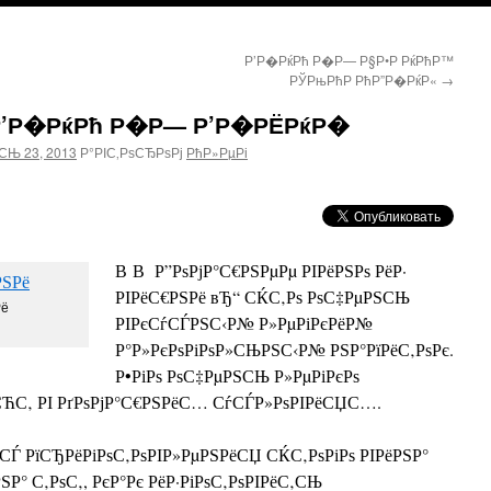
Р’Р�РќРћ Р�Р— Р§Р•Р РќРћР™
РЎРњРћР РћР”Р�РќР«
→
Р’Р�РќРћ Р�Р— Р’Р�РЁРќР�
Њ 23, 2013
Р°РІС‚РѕСЂРѕРј
РћР»РµРі
В В Р”РѕРјР°С€РЅРµРµ РІРёРЅРѕ РёР·
РІРёС€РЅРё вЂ“ СЌС‚Рѕ РѕС‡РµРЅСЊ
Рё
РІРєСѓСЃРЅС‹Р№ Р»РµРіРєРёР№
Р°Р»РєРѕРіРѕР»СЊРЅС‹Р№ РЅР°РїРёС‚РѕРє.
Р•РіРѕ РѕС‡РµРЅСЊ Р»РµРіРєРѕ
°СЋС‚ РІ РґРѕРјР°С€РЅРёС… СѓСЃР»РѕРІРёСЏС….
Ѓ РїСЂРёРіРѕС‚РѕРІР»РµРЅРёСЏ СЌС‚РѕРіРѕ РІРёРЅР°
Р° С‚РѕС‚, РєР°Рє РёР·РіРѕС‚РѕРІРёС‚СЊ