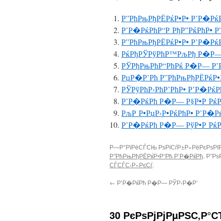
Р”РћРњРђРЁРќР•Р• Р’Р�Рќ
Р’Р�РќРћР“Р РђР”РќРћР• Р
Р”РћРњРђРЁРќР•Р• Р’Р�Рќ
РќРђРЎРўРћР™РљРђ Р�Р
РЎРђРњРћР“РћРќ Р�Р— Р
РџР�Р’Рћ Р”РћРњРђРЁРќР•
РЎРўРћР›РћР’РћР• Р’Р�РќР
Р’Р�РќРћ Р�Р— Р§Р•Р Рќ
РљР Р•РџР›Р•РќРћР• Р’Р�Р
Р’Р�РќРћ Р�Р— РўР•Р Рќ
Р—Р°РїРёСЃСЊ РѕРїСѓР±Р»РёРєРѕРІ
Р”РћРњРђРЁРќР•Р“Рћ Р’Р�РќРђ
. Р”Р
СЃСЃС‹Р»РєСѓ
.
←
Р’Р�РќРћ Р�Р— РЎР›Р�Р’
30 РєРѕРјРјРµРЅС‚Р°