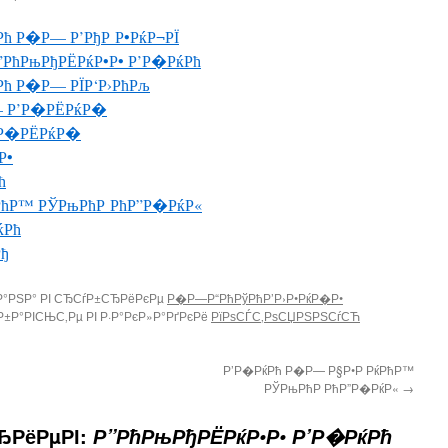
Рћ Р�Р— Р’РђР Р•РќР¬РЇ
”РћРњРђРЁРќР•Р• Р’Р�РќРћ
Рћ Р�Р— РЇР‘Р›РћРљ
— Р’Р�РЁРќР�
’Р�РЁРќР�
Р•
ћ
РћР™ РЎРњРћР РћР”Р�РќР«
ќРћ
Рђ
Р°РЅР° РІ СЂСѓР±СЂРёРєРµ
Р�Р—Р“РћРўРћР’Р›Р•РќР�Р•
ѕР±Р°РІСЊС‚Рµ РІ Р·Р°РєР»Р°РґРєРё
РїРѕСЃС‚РѕСЏРЅРЅСѓСЋ
Р’Р�РќРћ Р�Р— Р§Р•Р РќРћР™
РЎРњРћР РћР”Р�РќР«
→
СЂРёРµРІ:
Р”РћРњРђРЁРќР•Р• Р’Р�РќРћ