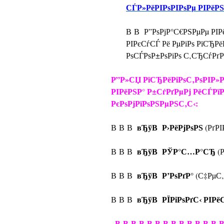
СЃР»РёРІРѕРІРѕРµ РІРёРЅ
В В Р”РѕРјР°С€РЅРµРµ РІР
РІРєСѓСЃ Рё РµРіРѕ РїСЂР
РѕСЃРѕР±РѕРіРѕ С‚СЂСѓРґР
Р”Р»СЏ РїСЂРёРіРѕС‚РѕРІР»Р
РІРёРЅР° Р±СѓРґРµРј РёСЃРї
РєРѕРјРїРѕРЅРµРЅС‚С‹:
вЂўВ Р›РёРјРѕРЅ
В В
В
(РґРІ
вЂўВ РЎР°С…Р°СЂ
В В В
(Р
вЂўВ Р’РѕРґР°
В В В
(С‡РµС‚
вЂўВ РЇРіРѕРґС‹ РІРё
В В В
В В В В В В В В В В В В В