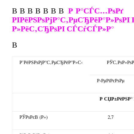
Р Р°СЃС…РѕРґ
В В В В В В В
РІРёРЅРѕРјР°С‚РµСЂРёР°Р»РѕРІ Р
Р»РёС‚СЂРѕРІ СЃСѓСЃР»Р°
В
Р’РёРЅРѕРјР°С‚РµСЂРёР°Р»С‹
РЎС‚РѕР»РѕР
Р›РµРіРєРѕРµ
Р СЏР±РёРЅР°
РЎРѕРєВ (Р»)
2,7