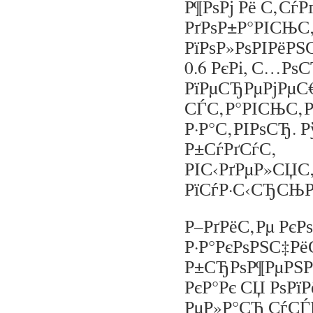
Р¶РѕРј Рё С‚СѓР
РґРѕР±Р°РІСЊС
РїРѕР»РѕРІРёР
0.6 РєРі, С…Рѕ
РїРµСЂРµРјРµС
СЃС‚Р°РІСЊС‚Р
Р·Р°С‚РІРѕСЂ.
Р±СѓРґСѓС‚
РІС‹РґРµР»СЏ
РїСѓР·С‹СЂСЊР
Р–РґРёС‚Рµ РєРѕ
Р·Р°РєРѕРЅС‡Р
Р±СЂРѕР¶РµРЅРё
РєР°Рє СЏ РѕРїР
РµР»Р°СЋ СѓСЃ