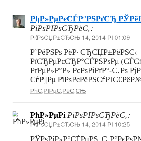
РђР»РµРєСЃР°РЅРґСЂ РЎРёР
РіРѕРІРѕСЂРёС‚:
РќРѕСЏР±СЂСЊ 14, 2014 РІ 01:09
Р’РёРЅРѕ РёР· СЂСЏР±РёРЅС‹
РїСЂРµРєСЂР°СЃРЅРѕРµ (СЃС
РґРµР»Р°Р» РєРѕРіРґР°-С‚Рѕ Р
СѓР¶Рµ РїРѕРєРёРЅСѓРІС€РёР№
РћС‚РІРµС‚РёС‚СЊ
РћР»РµРі
РіРѕРІРѕСЂРёС‚:
РќРѕСЏР±СЂСЊ 14, 2014 РІ 10:25
РЎРѕРіР»Р°СЃРµРЅ, С‚Р°РєРѕР№