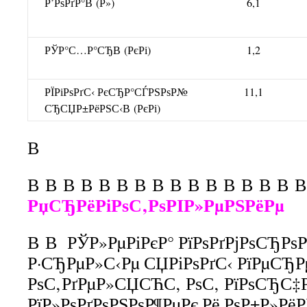
Р’РѕРґР°В (Р»)
6,1
РЎР°С…Р°СЂВ (РєРі)
1,2
РЇРіРѕРґС‹ РєСЂР°СЃРЅРѕР№
11,1
СЂСЏР±РёРЅС‹В (РєРі)
В
В В В В В В В В В В В В В В В 
РџСЂРёРіРѕС‚РѕРІР»РµРЅРёРµ
В В РЎР»РµРіРєР° РїРѕРґРјРѕСЂРѕ
Р·СЂРµР»С‹Рµ СЏРіРѕРґС‹ РїРµСЂ
РѕС‚РґРµР»СЏСЋС‚ РѕС‚ РїРѕСЂС‡
РїР»РѕРґРѕРЅРѕР¶РµРє Рё РѕР±Р»Рё