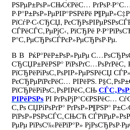
РЅРµР±РѕР»СЊС€РёС… РґРѕР·Р°С…
Р·Р°Р±РѕР»РµРІР°РЅРёРё Р¶РµР»С‡Р
РїСѓР·С‹СЂСЏ, РєСЂРѕРІРµРЅРѕС
СЃРёСЃС‚РµРјС‹, РїСЂРё Р·Р°РїРѕ
Р°С‚РµСЂРѕСЃРєР»РµСЂРѕР·Рµ.
В В РќР°РёР±РѕР»РµРµ С…РѕСЂРѕ
СЂСЏР±РёРЅР° РїРѕРґС…РѕРґРёС‚ 
РїСЂРёРіРѕС‚РѕРІР»РµРЅРёСЏ СЃР
РєСЂРµРїРєРёС… РІРёРЅ. Р§С‚РѕР±
СЃС‚РѕР
РїСЂРёРіРѕС‚РѕРІРёС‚СЊ
РІРёРЅРѕ
РІ РґРѕРјР°С€РЅРёС… С
С‚Рѕ СЏРіРѕРґР° РґРѕР»Р¶РЅР° Р±С
РїРѕР»РЅРѕСЃС‚СЊСЋ СЃРїРµР»РѕР
РµРµ РїРѕС‰РёРїР°Р» РјРѕСЂРѕР·Рµ