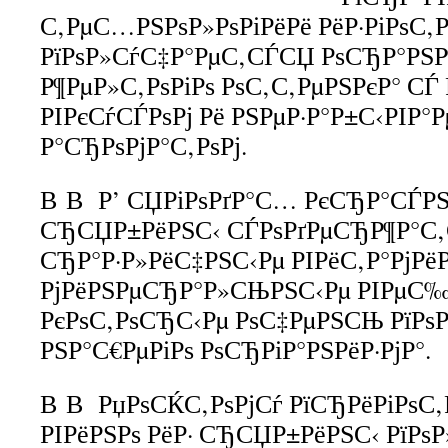
С‚РµС…РЅРѕР»РѕРіРёРё РёР·РіРѕС‚
РїРѕР»СѓС‡Р°РµС‚СЃСЏ РѕСЂР°РЅР
Р¶РµР»С‚РѕРіРѕ РѕС‚С‚РµРЅРєР° С
РІРєСѓСЃРѕРј Рё РЅРµР·Р°Р±С‹РІР°Р
Р°СЂРѕРјР°С‚РѕРј.
В В Р’ СЏРіРѕРґР°С… РєСЂР°СЃР
СЂСЏР±РёРЅС‹ СЃРѕРґРµСЂР¶Р°С
СЂР°Р·Р»РёС‡РЅС‹Рµ РІРёС‚Р°РјРёР
РјРёРЅРµСЂР°Р»СЊРЅС‹Рµ РІРµС‰
РєРѕС‚РѕСЂС‹Рµ РѕС‡РµРЅСЊ РїРѕР
РЅР°С€РµРіРѕ РѕСЂРіР°РЅРёР·РјР°.
В В
РџРѕСЌС‚РѕРјСѓ РїСЂРёРіРѕС‚
РІРёРЅРѕ РёР· СЂСЏР±РёРЅС‹ РїРѕР»