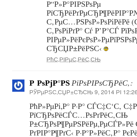
Р“Р»Р°РІРЅРѕРµ
РїСЂРёРґРµСЂР¶РёРІР°
С‚РµС…РЅРѕР»РѕРіРёРё (С
С‚РѕРіРґР° Сѓ Р’Р°СЃ Рї
РІРµР»РёРєРѕР»РµРїРЅРѕРµ
СЂСЏР±РёРЅС‹
РћС‚РІРµС‚РёС‚СЊ
Р РѕРјР°РЅ
РіРѕРІРѕСЂРёС‚:
РЎРµРЅС‚СЏР±СЂСЊ 9, 2014 РІ 12:2
РћР»РµРі,Р° Р·Р° СЃС‡С‘С‚ С‡
РїСЂРѕРёСЃС…РѕРґРёС‚СЊ
Р±СЂРѕР¶РµРЅРёРµ,РµСЃР»Рё
РґРІР°Р¶РґС‹ Р·Р°Р»РёС‚Р° РєР