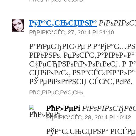
РўР°С‚СЊСЏРЅР°
РіРѕРІРѕС
РђРІРіСѓСЃС‚ 27, 2014 РІ 21:10
Р’РїРµСЂРІС‹Рµ Р·Р°РјР°С…Р
РІРёРЅРѕ. РџРѕСЃС‚Р°РІРёР»Р°
С‡РµСЂРЅРѕРїР»РѕРґРєСѓ. Р Р
СЏРіРѕРґС‹, РЅР°СЃС‹РїР°Р»Р
РЎРµРіРѕРґРЅСЏ СЃСѓС‚РєРё.
РћС‚РІРµС‚РёС‚СЊ
РћР»РµРі
РіРѕРІРѕСЂРёС
РђРІРіСѓСЃС‚ 28, 2014 РІ 10:42
РўР°С‚СЊСЏРЅР° РІСЃРµ 