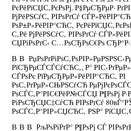
РєРёРїСЏС‚РєРѕРј. Р§РµСЂРµР· РґР
РјРёРЅСѓС‚ РІРѕРґСѓ СЃР»РёРІР°СЋ
РѕР±Р»РёРІР°СЋС‚ РєРёРїСЏС‚РєРѕР
С‚Рё РјРёРЅСѓС‚ РІРѕРґСѓ СЃР»РёРІ
СЏРіРѕРґС‹ С…РѕСЂРѕС€Рѕ СЂР°Р·
В В РџРѕРґРіРѕС‚РѕРІР»РµРЅРЅС‹Р
РїСЂРµСЃСЃСѓСЋС‚, Р° РІС‹РґРµР
СЃРѕРє РїРµСЂРµР»РёРІР°СЋС‚ РІ
РѕС‚РґРµР»СЊРЅСѓСЋ РµРјРєРѕСЃС
РѕСЃС‚Р°РІС€РёР№СЃСЏ Р¶РѕРј Р·
РіРѕСЂСЏС‡СѓСЋ РІРѕРґСѓ 80вЃ°РЎ
РѕСЃС‚Р°РІР»СЏСЋС‚ РЅР° РїСЏС‚
В В В РљРѕРіРґР° Р¶РѕРј СЃ РІРѕР