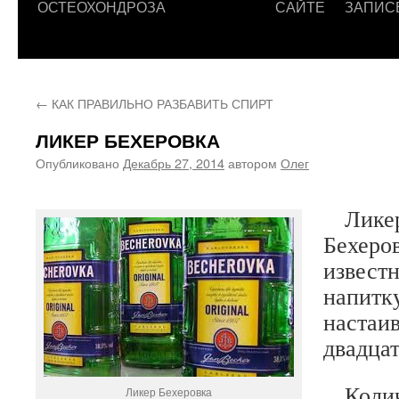
ОСТЕОХОНДРОЗА
САЙТЕ
ЗАПИС
←
КАК ПРАВИЛЬНО РАЗБАВИТЬ СПИРТ
ЛИКЕР БЕХЕРОВКА
Опубликовано
Декабрь 27, 2014
автором
Олег
Лике
Бехеров
извест
напитк
настаив
двадцат
Количе
Ликер Бехеровка