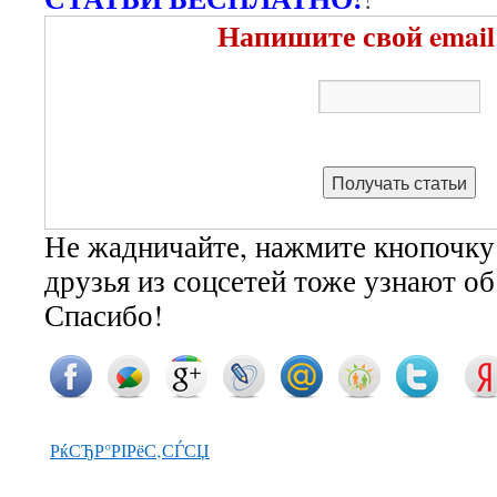
Напишите свой email
Не жадничайте, нажмите кнопочку
друзья из соцсетей тоже узнают о
Спасибо!
РќСЂР°РІРёС‚СЃСЏ