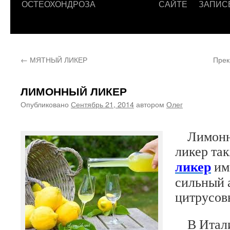
ОСТЕОХОНДРОЗА
САЙТЕ
ЗАПИС
←
МЯТНЫЙ ЛИКЕР
Прек
ЛИМОННЫЙ ЛИКЕР
Опубликовано
Сентябрь 21, 2014
автором
Олег
Лимон
ликер так
ликер
им
сильный а
цитрусов
В Итали