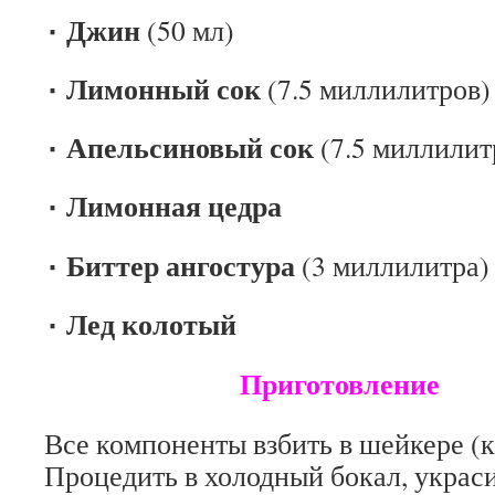
٠ Джин
(50 мл)
٠ Лимонный сок
(7.5 миллилитров)
٠ Апельсиновый сок
(7.5 миллилит
٠ Лимонная цедра
٠ Биттер ангостура
(3 миллилитра)
٠ Лед колотый
Приготовление
Все компоненты взбить в шейкере (к
Процедить в холодный бокал, украси