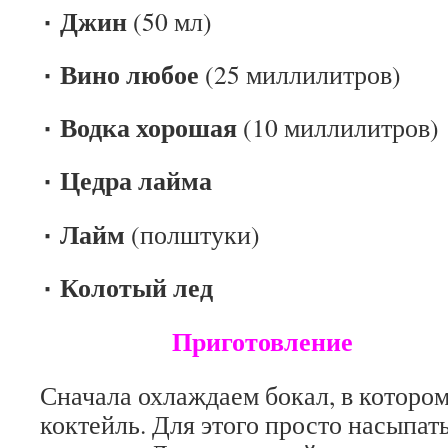
٠ Джин
(50 мл)
٠ Вино любое
(25 миллилитров)
٠ Водка хорошая
(10 миллилитров)
٠ Цедра лайма
٠ Лайм
(полштуки)
٠ Колотый лед
Приготовление
Сначала охлаждаем бокал, в котором
коктейль. Для этого просто насыпать