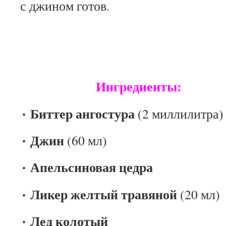
с джином готов.
АЛЯС
Ингредиенты:
٠ Биттер ангостура
(2 миллилитра)
٠ Джин
(60 мл)
٠ Апельсиновая цедра
٠ Ликер желтый травяной
(20 мл)
٠ Лед колотый