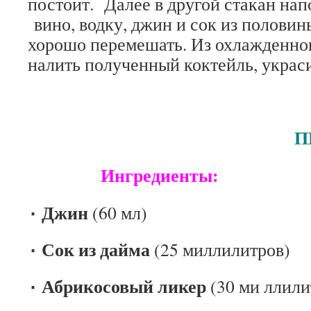
постоит. Далее в другой стакан нап
вино, водку, джин и сок из половин
хорошо перемешать. Из охлажденног
налить полученный коктейль, украси
ПЕНДЕН
Ингредиенты:
٠ Джин
(60 мл)
٠ Сок из дайма
(25 миллилитров)
٠ Абрикосовый ликер
(30 ми ллили