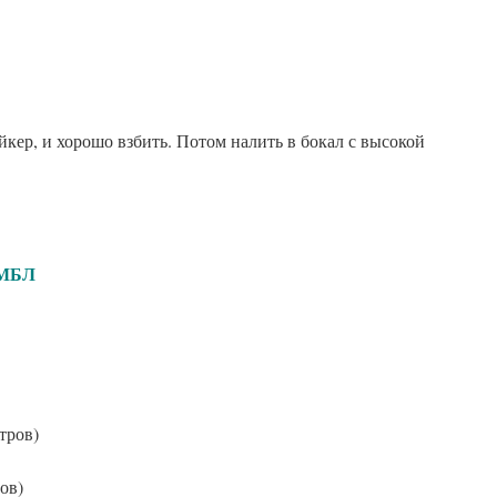
йкер, и хорошо взбить. Потом налить в бокал с высокой
Л
тров)
ов)