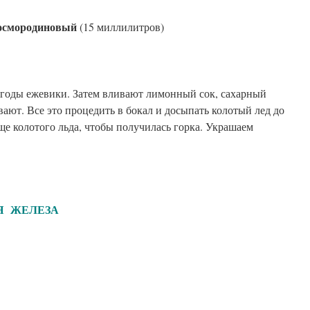
носмородиновый
(15 миллилитров)
 ягоды ежевики. Затем вливают лимонный сок, сахарный
ют. Все это процедить в бокал и досыпать колотый лед до
еще колотого льда, чтобы получилась горка. Украшаем
ЕЛЕЗА