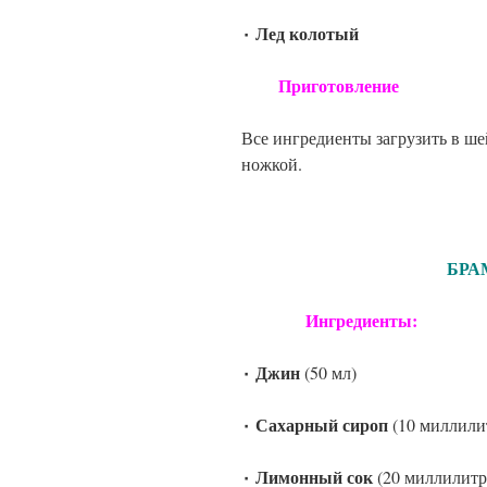
٠ Лед колотый
Приготовление
Все ингредиенты загрузить в ше
ножкой.
БРАМБ
Ингредиенты:
٠ Джин
(50 мл)
٠ Сахарный сироп
(10 миллили
٠ Лимонный сок
(20 миллилитр