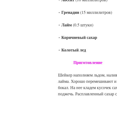
٠ Гренадин
(15 миллилитров)
٠ Лайм
(0.5 штуки)
٠ Коричневый сахар
٠ Колотый лед
Приготовление
Шейкер наполняем льдом, налив
лайма. Хорошо перемешивают и 
бокал. На нее кладем кусочек с
поджечь. Расплавленный сахар с