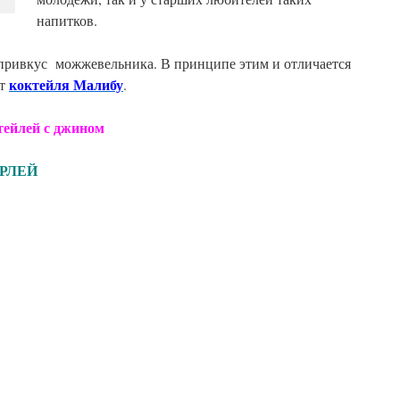
напитков.
ривкус можжевельника. В принципе этим и
отличается
коктейля Малибу
от
.
 с джином
ЛЕЙ