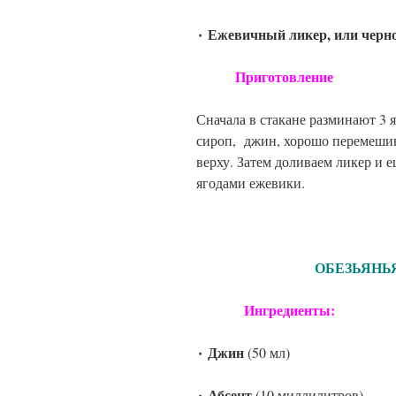
٠ Ежевичный ликер, или чер
Приготовление
Сначала в стакане разминают 3
сироп, джин, хорошо перемешива
верху. Затем доливаем ликер и 
ягодами ежевики.
ОБЕЗЬЯНЬЯ Ж
Ингредиенты:
٠ Джин
(50 мл)
٠ Абсент
(10 миллилитров)