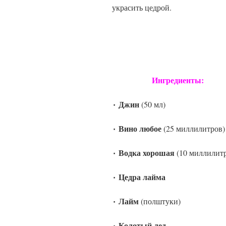
украсить цедрой.
ВЕСП
Ингредиенты:
٠ Джин
(50 мл)
٠ Вино любое
(25 миллилитров)
٠ Водка хорошая
(10 миллилит
٠ Цедра лайма
٠ Лайм
(полштуки)
٠ Колотый лед