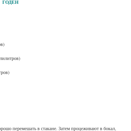
ДЕН
в)
лилитров)
тров)
рошо перемешать в стакане. Затем процеживают в бокал,