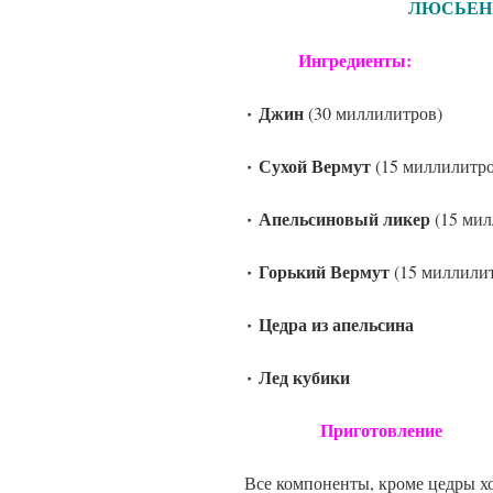
ЛЮСЬЕН ГО
Ингредиенты:
٠ Джин
(30 миллилитров)
٠ Сухой Вермут
(15 миллилитро
٠ Апельсиновый ликер
(15 мил
٠ Горький Вермут
(15 миллили
٠ Цедра из апельсина
٠ Лед кубики
Приготовление
Все компоненты, кроме цедры хо