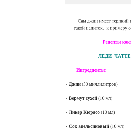
Сам джин имеет терпкий п
такой напиток, к примеру 
Рецепты коктейлей
ЛЕДИ ЧАТТЕР
Ингредиенты:
٠ Джин
(30 миллилитров)
٠ Вермут сухой
(10 мл)
٠ Ликер Кюрасо
(10 мл)
٠ Сок апельсиновый
(10 мл)