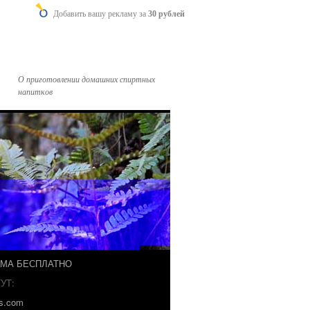
Добавить вашу рекламу за
30 рублей
О приготовлении домашних спиртных
напитков
ЗМА БЕСПЛАТНО
УТ:
ks.com