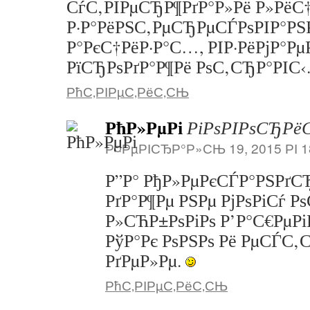
СѓС‚РІРµСЂР¶РґР°Р»Рё Р»РёС†
Р·Р°РёРЅС‚РµСЂРµСЃРѕРІР°РЅР
Р°РєС†РёР·Р°С…, РІР·РёРјР°Р
РїСЂРѕРґР°Р¶Рё РѕС‚СЂР°РІС‹
РћС‚РІРµС‚РёС‚СЊ
РћР»РµРі
РіРѕРІРѕСЂРёС
Р¤РµРІСЂР°Р»СЊ 19, 2015 РІ 1
Р”Р° РђР»РµРєСЃР°РЅРґС
РґР°Р¶Рµ РЅРµ РјРѕРіСѓ 
Р»СЋР±РѕРіРѕ Р’Р°С€РµРі
РўР°Рє РѕРЅРѕ Рё РµСЃС‚
РґРµР»Рµ.
РћС‚РІРµС‚РёС‚СЊ