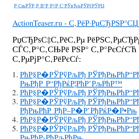
Р СњРЎР‚Р В°Р Р†Р С‘РЎвЂљРЎРѓРЎРЏ
ActionTeaser.ru - С‚РёР·РµСЂРЅР°С
РџСЂРѕС‡С‚РёС‚Рµ РёРЅС‚РµСЂР
СЃС‚Р°С‚СЊРё РЅР° С‚Р°РєСѓСЋ 
С‚РµРјР°С‚РёРєСѓ:
РћР§Р�РЎРўРљРђ РЎРђРњРћР“Р
РњРђР Р“РђРќР¦РћР’РљРћР™
РћР§Р�РЎРўРљРђ РЎРђРњРћР“Р
РћР§Р�РЎРўРљРђ РЎРђРњРћР“Р
РђРњРћР РђР–Р�Р’РђРќР�Р•Рњ
РћР§Р�РЎРўРљРђ РЎРђРњРћР“Рћ
РћР§Р�РЎРўРљРђ РЎРђРњРћР“Р
РњРћР›РћРљРћРњ