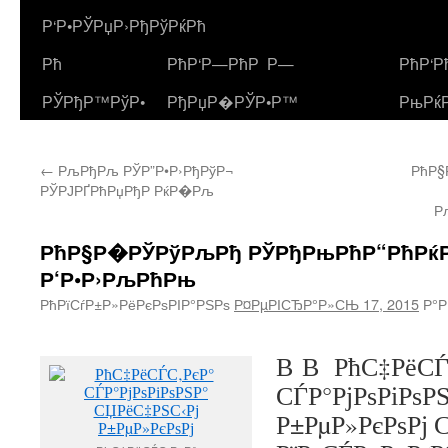
Р‘Р•РЎРџР›РђРўРќРћ
Рћ
РћР‘Р—РћР Р—
РћР‘Р
РЎРђР™РўР•
РђРџР�РЎР•Р™
РњРќР
←
РљРђРљ РЎР”Р•Р›РђРўР¬
РћР§
РЎРЈРҐРћРџРђР РќР�Рљ
Р
РћР§Р�РЎРўРљРђ РЎРђРњРћР“РћРќР
Р‘Р•Р›РљРћРњ
РћРїСѓР±Р»РёРєРѕРІР°РЅРѕ
Р¤РµРІСЂР°Р»СЊ 17, 2015
Р°Р
В В РћС‡РёСЃ
СЃР°РјРѕРіРѕР
Р±РµР»РєРѕРј