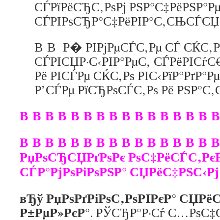
СЃРїРёСЂС‚РѕРј РЅР°С‡РёРЅР°Р
СЃРІРѕСЂР°С‡РёРІР°С‚СЊСЃСЏ
В В Р� РІРјРµСЃС‚Рµ СЃ СЌС‚Р
СЃРІСЏР·С‹РІР°РµС‚ СЃРёРІСѓС€
Рё РІСЃРµ СЌС‚Рѕ РІС‹РїР°РґР°Рµ
Р’СЃРµ РїСЂРѕСЃС‚Рѕ Рё РЅР°С
В В В В В В В В В В В В В В В 
В В В В В В В В В В В В В В В 
РџРѕСЂСЏРґРѕРє РѕС‡РёСЃС‚Рє
СЃР°РјРѕРіРѕРЅР° СЏРёС‡РЅС‹Рј
вЂў РџРѕРґРіРѕС‚РѕРІРєР° СЏРёС
Р±РµР»РєР°
. РЎСЂР°Р·Сѓ С…РѕС‡