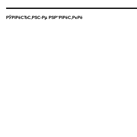
РЎРїРёСЂС‚РЅС‹Рµ РЅР°РїРёС‚РєРё