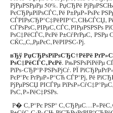
РјРµРЅРµРµ 50%. РџСЂРё РјРµРЅ
РєСЂРµРїРѕСЃС‚Рё Р±РµР»РѕРє РЅРµ
СЃРІРѕСЂР°С‡РёРІР°С‚СЊСЃСЏ, Р
СЃРѕРѕС‚РІРµС‚СЃС‚РІРµРЅРЅРѕ Р
РѕС‡РёСЃС‚РєРё Р±СѓРґРµС‚ РЅРµ 
СЌС„С„РµРєС‚РёРІРЅС‹Рј.
вЂў РџСЂРѕРїРѕСЂС†РёРё РґР»
РѕС‡РёСЃС‚РєРё
. РњРЅРѕРіРёРµ 
РїРѕ-СЂР°Р·РЅРѕРјСѓ. РЇ РїСЂРµРґР
РєР°Рє РґРµР»Р°СЋ СЃР°Рј, Рё РїСЂ
РјРµРЅСЏ РІСЃРµ РїРѕР»СѓС‡Р°РµС
РѕС‚Р»РёС‡РЅРѕ.
Р� С‚Р°Рє РЅР° С‚СЂРµС…Р»РёС
Р±СѓС‚С‹Р»СЊ РїСЂРµРґРІР°СЂРё