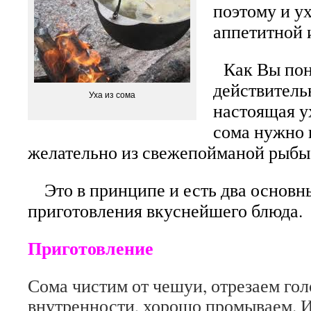
поэтому и у
аппетитной 
Как Вы пон
действитель
Уха из сома
настоящая ух
сома нужно г
желательно из свежепойманой рыб
Это в принципе и есть два основн
приготовления вкуснейшего блюда.
Приготовление
Сома чистим от чешуи, отрезаем гол
внутренности, хорошо промываем. И