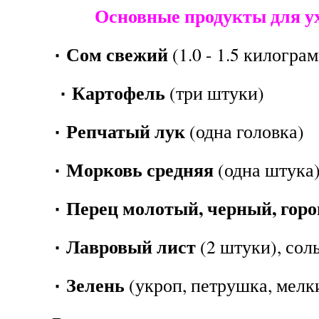
Основные продукты для у
٠ Сом свежий
(1.0 - 1.5 килогра
٠ Картофель
(три штуки)
٠ Репчатый лук
(одна головка)
٠ Морковь средняя
(одна штука
٠ Перец молотый, черный, го
٠ Лавровый лист
(2 штуки), сол
٠ Зелень
(укроп, петрушка, мелк