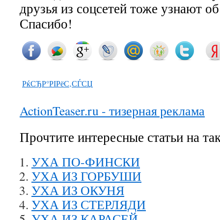
друзья из соцсетей тоже узнают о
Спасибо!
РќСЂР°РІРёС‚СЃСЏ
ActionTeaser.ru - тизерная реклама
Прочтите интересные статьи на та
УХА ПО-ФИНСКИ
УХА ИЗ ГОРБУШИ
УХА ИЗ ОКУНЯ
УХА ИЗ СТЕРЛЯДИ
УХА ИЗ КАРАСЕЙ