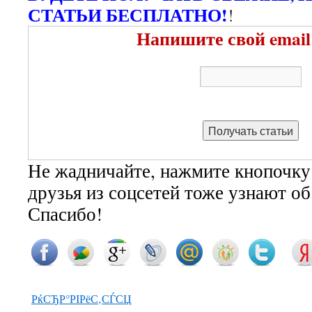
СТАТЬИ БЕСПЛАТНО!
!
Напишите свой email
Не жадничайте, нажмите кнопочку
друзья из соцсетей тоже узнают о
Спасибо!
РќСЂР°РІРёС‚СЃСЏ