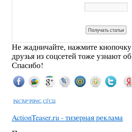
Не жадничайте, нажмите кнопочку
друзья из соцсетей тоже узнают о
Спасибо!
РќСЂР°РІРёС‚СЃСЏ
ActionTeaser.ru - тизерная реклама