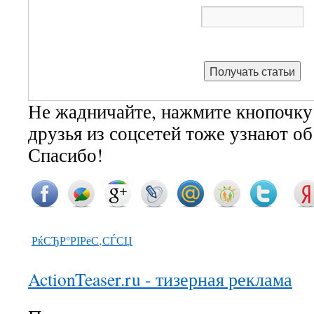
Не жадничайте, нажмите кнопочку
друзья из соцсетей тоже узнают о
Спасибо!
РќСЂР°РІРёС‚СЃСЏ
ActionTeaser.ru - тизерная реклама