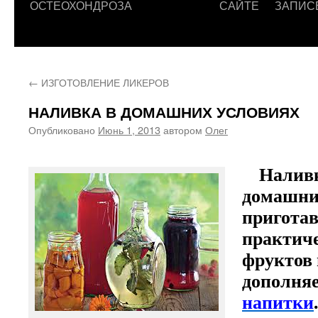
ОСТЕОХОНДРОЗА
САЙТЕ
ЗАПИС
←
ИЗГОТОВЛЕНИЕ ЛИКЕРОВ
НАЛИВКА В ДОМАШНИХ УСЛОВИЯХ
Опубликовано
Июнь 1, 2013
автором
Олег
Наливк
домашни
пригота
практиче
фруктов 
дополня
напитки
.