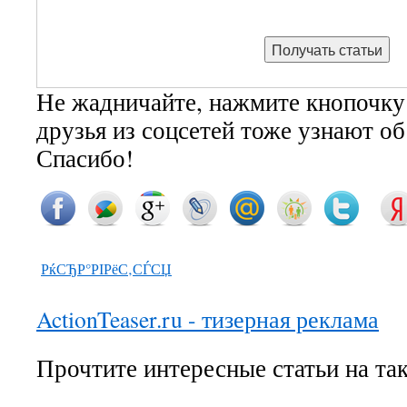
Не жадничайте, нажмите кнопочку
друзья из соцсетей тоже узнают о
Спасибо!
РќСЂР°РІРёС‚СЃСЏ
ActionTeaser.ru - тизерная реклама
Прочтите интересные статьи на та