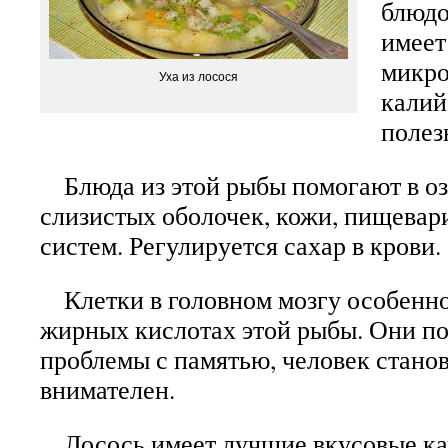
блюдо
имеет
микро
Уха из лосося
калий
полез
Блюда из этой рыбы помогают в о
слизистых оболочек, кожи, пищевар
систем. Регулируется сахар в крови.
Клетки в головном мозгу особенно
жирных кислотах этой рыбы. Они п
проблемы с памятью, человек станов
внимателен.
Лосось имеет лучшие вкусовые ка