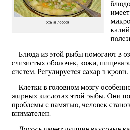
блюдо
имеет
микро
Уха из лосося
калий
полез
Блюда из этой рыбы помогают в о
слизистых оболочек, кожи, пищевар
систем. Регулируется сахар в крови.
Клетки в головном мозгу особенно
жирных кислотах этой рыбы. Они п
проблемы с памятью, человек станов
внимателен.
Лосось имеет лучшие вкусовые ка