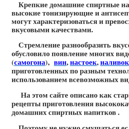
Крепкие домашние спиртные на
высокие тонизирующие и антисеп
могут характеризоваться и прево
вкусовыми качествами.
Стремление разнообразить вкус
обусловило появление многих видо
(
самогона
),
вин
,
настоек
,
наливок
приготовленных по разным технол
использованием всевозможных ви
На этом сайте описано как стар
рецепты приготовления высокок
домашних спиртных напитков .
Поэтому не нужно смущаться есл